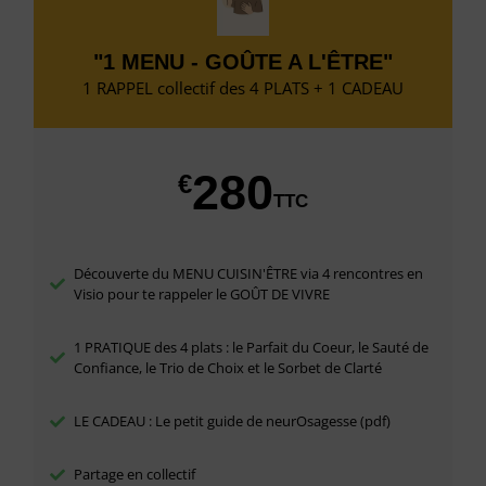
"1 MENU - GOÛTE A L'ÊTRE"
1 RAPPEL collectif des 4 PLATS + 1 CADEAU
280
€
TTC
Découverte du MENU CUISIN'ÊTRE via 4 rencontres en
Visio pour te rappeler le GOÛT DE VIVRE
1 PRATIQUE des 4 plats : le Parfait du Coeur, le Sauté de
Confiance, le Trio de Choix et le Sorbet de Clarté
LE CADEAU : Le petit guide de neurOsagesse (pdf)
Partage en collectif