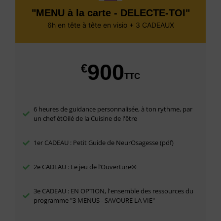
"MENU à la carte - DELECTE-TOI"
6h en tête à tête en visio + 3 CADEAUX
900
€
TTC
6 heures de guidance personnalisée, à ton rythme, par
un chef étOilé de la Cuisine de l'être
1er CADEAU : Petit Guide de NeurOsagesse (pdf)
2e CADEAU : Le jeu de l’Ouverture®
3e CADEAU : EN OPTION, l'ensemble des ressources du
programme "3 MENUS - SAVOURE LA VIE"